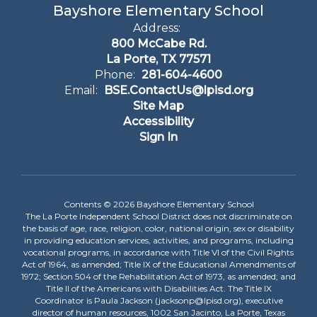
Bayshore Elementary School
Address:
800 McCabe Rd.
La Porte, TX 77571
Phone:
281-604-4600
Email:
BSE.ContactUs@lpisd.org
Site Map
Accessibility
Sign In
Contents © 2026 Bayshore Elementary School
The La Porte Independent School District does not discriminate on
the basis of age, race, religion, color, national origin, sex or disability
in providing education services, activities, and programs, including
vocational programs, in accordance with Title VI of the Civil Rights
Act of 1964, as amended; Title IX of the Educational Amendments of
1972; Section 504 of the Rehabilitation Act of 1973, as amended; and
Title II of the Americans with Disabilities Act. The Title IX
Coordinator is Paula Jackson (jacksonp@lpisd.org), executive
director of human resources, 1002 San Jacinto, La Porte, Texas