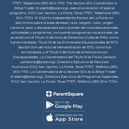
77571, Telephone (281) 604-7110. The Section 504 Coordinator is
Billye Trader (traderb@lpisd.org), executive director of special
programs, 1002 San Jacinto, La Porte, Texas 77571, Telephone (281)
604-7034. El Distrito Independiente Escolar de La Porte no
discrimina sobre la base de edad, raza, religión, color, origen
nacional, sexo u discapacidad para proveer servicios educacionales,
actividades y programas, incluyendo programas vocacionales, de
acuerdo con el Título VI del Acta de Derechos Civiles de 1964, como
fue enmendada; Título IX de las Enmiendas Educacionales de 1972;
Sección 504 del Acta de Rehabilitación de 1973, como fue
enmendada; y el Título II del Acta de Americanos con
Discapacidades. La Coordinadora del Título IX es Paula Jackson
(jacksonp@lpisd.org), Directora Ejecutiva de Recursos
Humanos,1002 San Jacinto, La Porte, Texas 77571, Teléfono (281)
604-7110. La Coordinadora de la Sección 504 es la Billye Trader
(traderb@lpisd.org), Directora Ejecutiva de Programas Especiales,
1002 San Jacinto, La Porte, Texas 77571, Teléfono (281) 604-7034.