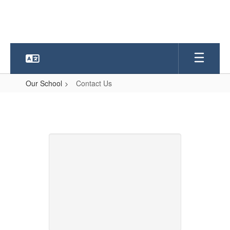
Skip
to
main
content
Our School
Contact Us
Contact
Us