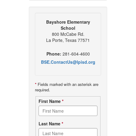
Bayshore Elementary
School
800 McCabe Rd.
La Porte, Texas 77571
Phone:
281-604-4600
BSE.ContactUs@lpisd.org
*
Fields marked with an asterisk are
required.
Contact
First Name
*
form
Last Name
*