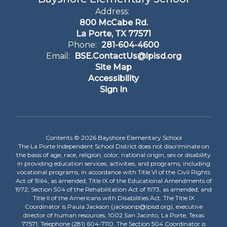
Address:
800 McCabe Rd.
La Porte, TX 77571
Phone:
281-604-4600
Email:
BSE.ContactUs@lpisd.org
Site Map
Accessibility
Sign In
Contents © 2026 Bayshore Elementary School
The La Porte Independent School District does not discriminate on
the basis of age, race, religion, color, national origin, sex or disability
in providing education services, activities, and programs, including
vocational programs, in accordance with Title VI of the Civil Rights
Act of 1964, as amended; Title IX of the Educational Amendments of
1972; Section 504 of the Rehabilitation Act of 1973, as amended; and
Title II of the Americans with Disabilities Act. The Title IX
Coordinator is Paula Jackson (jacksonp@lpisd.org), executive
director of human resources, 1002 San Jacinto, La Porte, Texas
77571, Telephone (281) 604-7110. The Section 504 Coordinator is